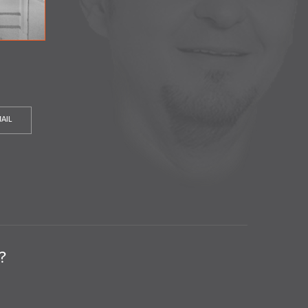
AIL
?