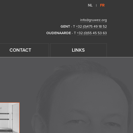
NL
FR
|
info@gruwez.org
GENT
- T
+32 (0)475 49 18 52
OUDENAARDE
- T
+32 (0)55 45 53 63
CONTACT
LINKS