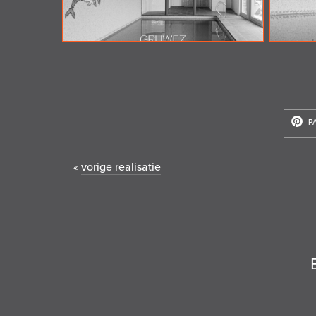
P
vorige realisatie
«