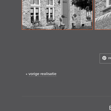
P
vorige realisatie
«