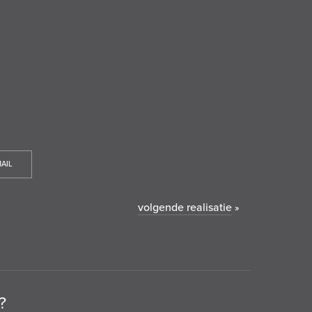
AIL
volgende realisatie
»
?