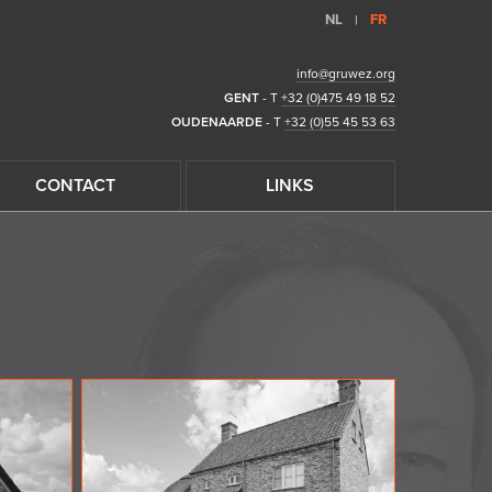
NL
FR
|
info@gruwez.org
GENT
- T
+32 (0)475 49 18 52
OUDENAARDE
- T
+32 (0)55 45 53 63
CONTACT
LINKS