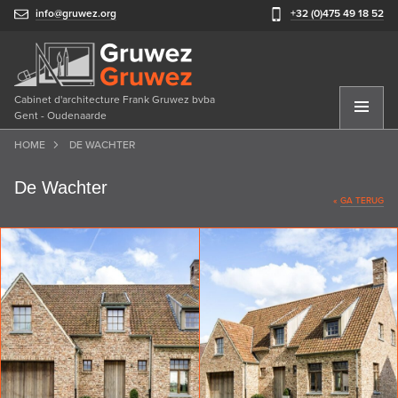
info@gruwez.org
+32 (0)475 49 18 52
Cabinet d'architecture Frank Gruwez bvba
Gent - Oudenaarde
HOME
DE WACHTER
De Wachter
«
GA TERUG