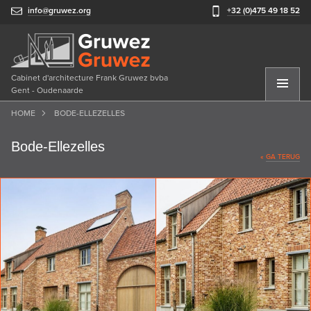
info@gruwez.org
+32 (0)475 49 18 52
Cabinet d'architecture Frank Gruwez bvba
Gent - Oudenaarde
HOME
BODE-ELLEZELLES
Bode-Ellezelles
«
GA TERUG