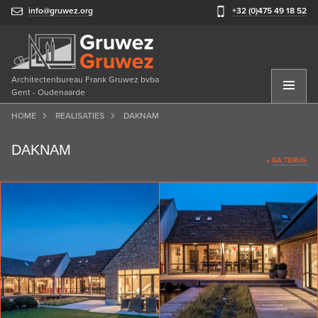
info@gruwez.org
+32 (0)475 49 18 52
Architectenbureau Frank Gruwez bvba
Gent - Oudenaarde
HOME
REALISATIES
DAKNAM
DAKNAM
«
GA TERUG