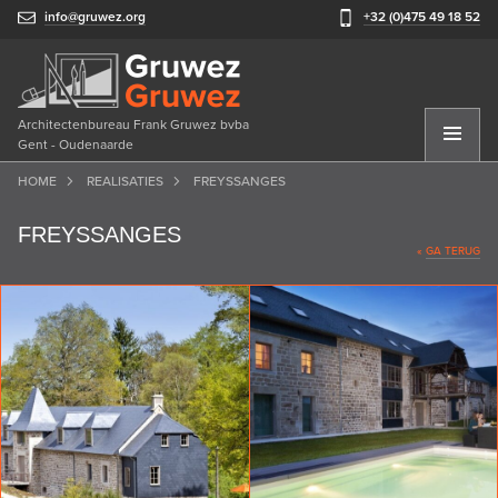
info@gruwez.org
+32 (0)475 49 18 52
Architectenbureau Frank Gruwez bvba
Gent - Oudenaarde
HOME
REALISATIES
FREYSSANGES
FREYSSANGES
«
GA TERUG