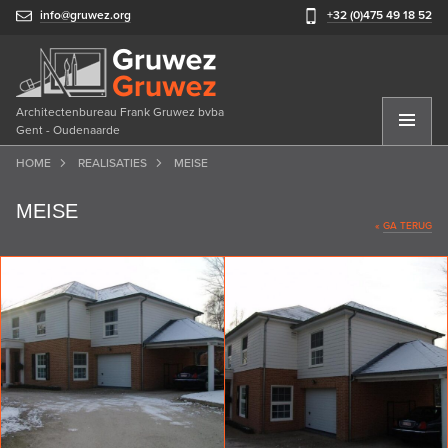
info@gruwez.org
+32 (0)475 49 18 52
Architectenbureau Frank Gruwez bvba
Gent - Oudenaarde
HOME
REALISATIES
MEISE
MEISE
«
GA TERUG