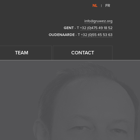
NL
FR
|
info@gruwez.org
GENT
- T
+32 (0)475 49 18 52
OUDENAARDE
- T
+32 (0)55 45 53 63
TEAM
CONTACT