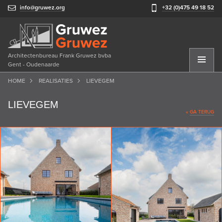
info@gruwez.org
+32 (0)475 49 18 52
Architectenbureau Frank Gruwez bvba
Gent - Oudenaarde
HOME
REALISATIES
LIEVEGEM
LIEVEGEM
«
GA TERUG