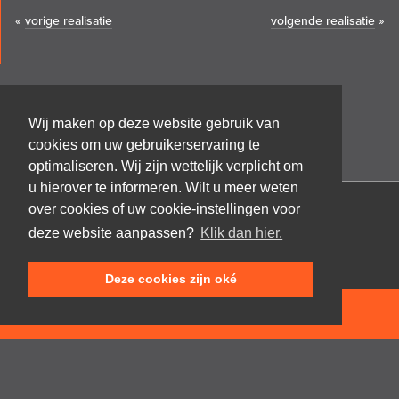
«
vorige realisatie
volgende realisatie
»
Wij maken op deze website gebruik van
cookies om uw gebruikerservaring te
optimaliseren. Wij zijn wettelijk verplicht om
u hierover te informeren. Wilt u meer weten
over cookies of uw cookie-instellingen voor
Architectenbureau Frank GRUWEZ bvba
deze website aanpassen?
Klik dan hier.
Kattestraat 18
9700 Oudenaarde
Deze cookies zijn oké
T +32 (0)55 45 53 63
info@gruwez.org
NEEM CONTACT OP
Speldenstraat 10
9000 Gent
T +32 (0)475 49 18 52
Privacy disclaimer