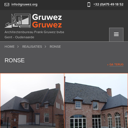
info@gruwez.org
+32 (0)475 49 18 52
Architectenbureau Frank Gruwez bvba
Gent - Oudenaarde
HOME
REALISATIES
RONSE
RONSE
«
GA TERUG