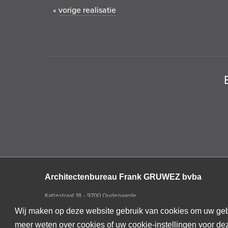
vorige realisatie
«
Architectenbureau Frank GRUWEZ bvba
Kattestraat 18
9700 Oudenaarde
T +32 (0)55 45 53 63
Wij maken op deze website gebruik van cookies om uw gebruik
Privacy disclaimer
meer weten over cookies of uw cookie-instellingen voor 