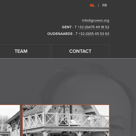
NL
FR
|
info@gruwez.org
GENT
- T
+32 (0)475 49 18 52
OUDENAARDE
- T
+32 (0)55 45 53 63
TEAM
CONTACT