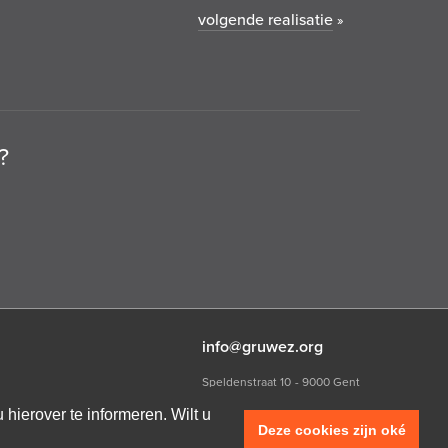
volgende realisatie
»
?
info@gruwez.org
Speldenstraat 10
9000 Gent
T +32 (0)475 49 18 52
hierover te informeren. Wilt u
Deze cookies zijn oké