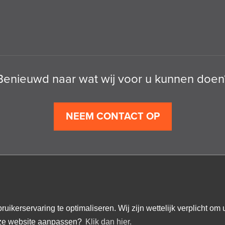
Benieuwd naar wat wij voor u kunnen doen
NEEM CONTACT OP
erservaring te optimaliseren. Wij zijn wettelijk verplicht om u 
deze website aanpassen?
Klik dan hier.